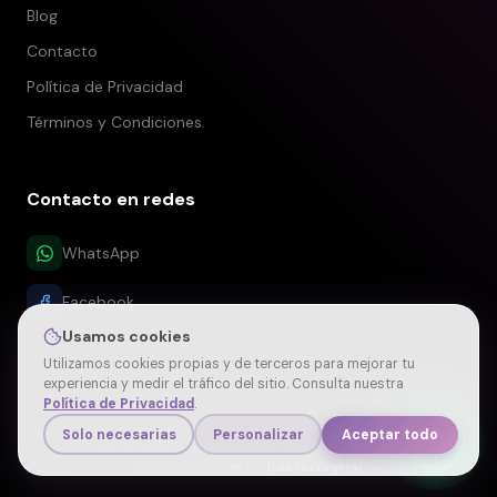
Blog
Contacto
Política de Privacidad
Términos y Condiciones
Contacto en redes
WhatsApp
Facebook
Usamos cookies
Utilizamos cookies propias y de terceros para mejorar tu
experiencia y medir el tráfico del sitio. Consulta nuestra
Política de Privacidad
.
©
2026
. Por Dra. Denise Medina Peralta
Solo necesarias
Personalizar
Aceptar todo
Aviso de Publicidad COFEPRIS: 2610012002A00010
Designed with ❤️ by
DoctorDigital