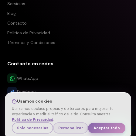
Servicios
Blog
Contacto
Política de Privacidad
Términos y Condiciones
Contacto en redes
WhatsApp
Facebook
Usamos cookies
Utilizamos cookies propias y de terceros para mejorar tu
experiencia y medir el tráfico del sitio. Consulta nuestra
Política de Privacidad
.
©
2026
. Por Dra. Denise Medina Peralta
Solo necesarias
Personalizar
Aceptar todo
Aviso de Publicidad COFEPRIS: 2610012002A00010